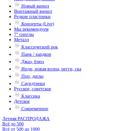
Новый винил
Винтажный винил
Редкие пластинки
Концерты (Live)
Мы рекомендуем
7'' синглы
Металл
Классический рок
Панк / хардкор
Джаз, блюз
Инди, новая волна, регги, ска
Поп, диско
Саундтреки
Русское, советское
Классика
Детское
Современное
Летняя РАСПРОДАЖА
Всё до 500
Всё от 500 до 1000