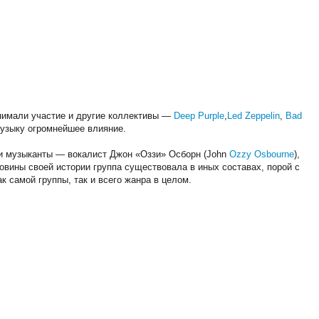
инимали участие и другие коллективы —
Deep Purple
,
Led Zeppelin
,
Bad
 музыку огромнейшее влияние.
ами музыканты — вокалист Джон «Оззи» Осборн (John
Ozzy Osbourne
),
половины своей истории группа существовала в иных составах, порой с
 самой группы, так и всего жанра в целом.