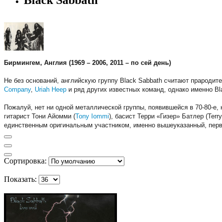
Бирмингем, Англия (
1969
– 2006, 2011 – по сей день)
Не без оснований, английскую группу Black Sabbath считают прароди
Company
,
Uriah Heep
и ряд других известных команд, однако именно Bl
Пожалуй, нет ни одной металлической группы, появившейся в 70-80-е,
гитарист Тони Айомми (
Tony Iommi
), басист Терри «Гизер» Батлер (Ter
единственным оригинальным участником, именно вышеуказанный, первон
Сортировка:
Показать: