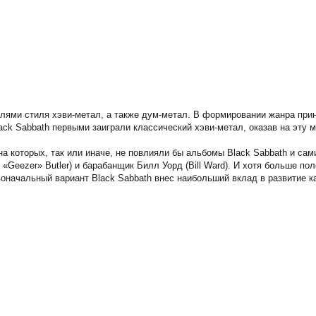
телями стиля хэви-метал, а также дум-метал. В формировании жанра пр
ack Sabbath первыми заиграли классический хэви-метал, оказав на эту
 на которых, так или иначе, не повлияли бы альбомы Black Sabbath и с
ry «Geezer» Butler) и барабанщик Билл Уорд (Bill Ward). И хотя больше 
ачальный вариант Black Sabbath внес наибольший вклад в развитие как