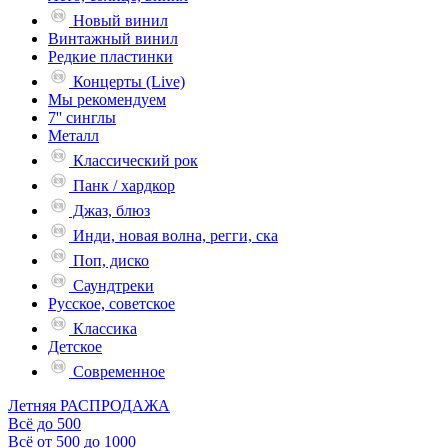
Новый винил
Винтажный винил
Редкие пластинки
Концерты (Live)
Мы рекомендуем
7'' синглы
Металл
Классический рок
Панк / хардкор
Джаз, блюз
Инди, новая волна, регги, ска
Поп, диско
Саундтреки
Русское, советское
Классика
Детское
Современное
Летняя РАСПРОДАЖА
Всё до 500
Всё от 500 до 1000