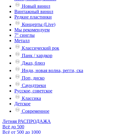
Новый винил
Винтажный винил
Редкие пластинки
Концерты (Live)
Мы рекомендуем
7'' синглы
Металл
Классический рок
Панк / хардкор
Джаз, блюз
Инди, новая волна, регги, ска
Поп, диско
Саундтреки
Русское, советское
Классика
Детское
Современное
Летняя РАСПРОДАЖА
Всё до 500
Всё от 500 до 1000