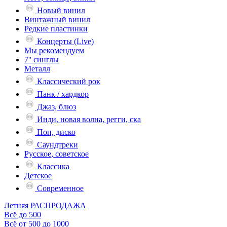
Новый винил
Винтажный винил
Редкие пластинки
Концерты (Live)
Мы рекомендуем
7'' синглы
Металл
Классический рок
Панк / хардкор
Джаз, блюз
Инди, новая волна, регги, ска
Поп, диско
Саундтреки
Русское, советское
Классика
Детское
Современное
Летняя РАСПРОДАЖА
Всё до 500
Всё от 500 до 1000