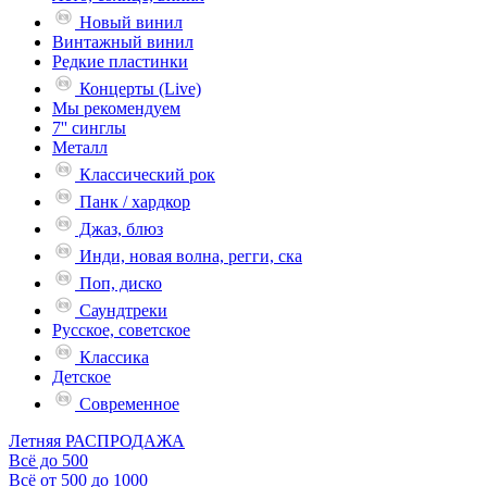
Новый винил
Винтажный винил
Редкие пластинки
Концерты (Live)
Мы рекомендуем
7'' синглы
Металл
Классический рок
Панк / хардкор
Джаз, блюз
Инди, новая волна, регги, ска
Поп, диско
Саундтреки
Русское, советское
Классика
Детское
Современное
Летняя РАСПРОДАЖА
Всё до 500
Всё от 500 до 1000