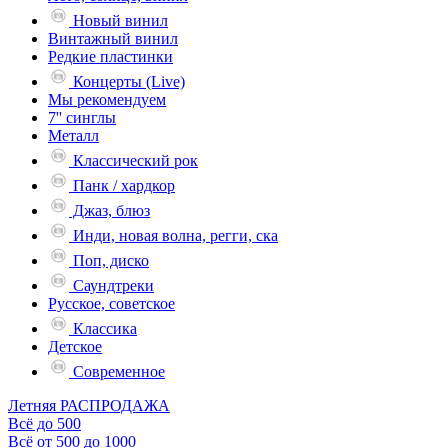
Новый винил
Винтажный винил
Редкие пластинки
Концерты (Live)
Мы рекомендуем
7'' синглы
Металл
Классический рок
Панк / хардкор
Джаз, блюз
Инди, новая волна, регги, ска
Поп, диско
Саундтреки
Русское, советское
Классика
Детское
Современное
Летняя РАСПРОДАЖА
Всё до 500
Всё от 500 до 1000