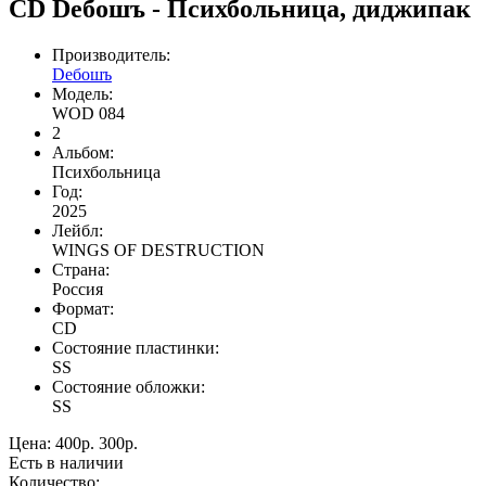
СD Deбошъ - Психбольница, диджипак
Производитель:
Deбошъ
Модель:
WOD 084
2
Альбом:
Психбольница
Год:
2025
Лейбл:
WINGS OF DESTRUCTION
Страна:
Россия
Формат:
CD
Состояние пластинки:
SS
Состояние обложки:
SS
Цена:
400р.
300р.
Есть в наличии
Количество: