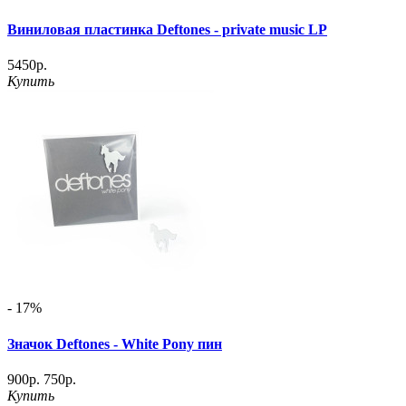
Виниловая пластинка Deftones - private music LP
5450р.
Купить
- 17%
Значок Deftones - White Pony пин
900р.
750р.
Купить