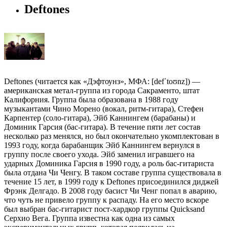
Deftones
Deftones (читается как «Дэфтоунз», МФА: [defˈtoʊnz]) —
американская метал-группа из города Сакраменто, штат
Калифорния. Группа была образована в 1988 году
музыкантами Чино Морено (вокал, ритм-гитара), Стефен
Карпентер (соло-гитара), Эйб Каннингем (барабаны) и
Доминик Гарсия (бас-гитара). В течение пяти лет состав
несколько раз менялся, но был окончательно укомплектован в
1993 году, когда барабанщик Эйб Каннингем вернулся в
группу после своего ухода. Эйб заменил игравшего на
ударных Доминика Гарсия в 1990 году, а роль бас-гитариста
была отдана Чи Ченгу. В таком составе группа существовала в
течение 15 лет, в 1999 году к Deftones присоединился диджей
Фрэнк Делгадо. В 2008 году басист Чи Ченг попал в аварию,
что чуть не привело группу к распаду. На его место вскоре
был выбран бас-гитарист пост-хардкор группы Quicksand
Серхио Вега. Группа известна как одна из самых