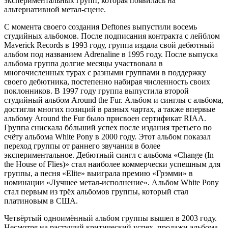
экспериментальных групп, которая появилась на
альтернативной метал-сцене.
С момента своего создания Deftones выпустили восемь
студийных альбомов. После подписания контракта с лейблом
Maverick Records в 1993 году, группа издала свой дебютный
альбом под названием Adrenaline в 1995 году. После выпуска
альбома группа долгие месяцы участвовала в
многочисленных турах с разными группами в поддержку
своего дебютника, постепенно набирая численность своих
поклонников. В 1997 году группа выпустила второй
студийный альбом Around the Fur. Альбом и синглы с альбома,
достигли многих позиций в разных чартах, а также впервые
альбому Around the Fur было присвоен сертификат RIAA.
Группа снискала бóльший успех после издания третьего по
счёту альбома White Pony в 2000 году. Этот альбом показал
переход группы от раннего звучания в более
экспериментальное. Дебютный сингл с альбома «Change (In
the House of Flies)» стал наиболее коммерчески успешным для
группы, а песня «Elite» выиграла премию «Грэмми» в
номинации «Лучшее метал-исполнение». Альбом White Pony
стал первым из трёх альбомов группы, который стал
платиновым в США.
Четвёртый одноимённый альбом группы вышел в 2003 году.
Несмотря на растущий критический успех, продажи альбома