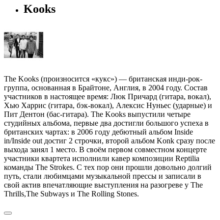
Kooks
The Kooks (произносится «кукс») — британская инди-рок-
группа, основанная в Брайтоне, Англия, в 2004 году. Состав
участников в настоящее время: Люк Причард (гитара, вокал),
Хью Харрис (гитара, бэк-вокал), Алексис Нуньес (ударные) и
Пит Дентон (бас-гитара). The Kooks выпустили четыре
студийных альбома, первые два достигли большого успеха в
британских чартах: в 2006 году дебютный альбом Inside
in/Inside out достиг 2 строчки, второй альбом Konk сразу после
выхода занял 1 место. В своём первом совместном концерте
участники квартета исполнили кавер композиции Reptilia
команды The Strokes. С тех пор они прошли довольно долгий
путь, стали любимцами музыкальной прессы и записали в
свой актив впечатляющие выступления на разогреве у The
Thrills,The Subways и The Rolling Stones.