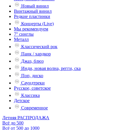
Новый винил
Винтажный винил
Редкие пластинки
Концерты (Live)
Мы рекомендуем
7'' синглы
Металл
Классический рок
Панк / хардкор
Джаз, блюз
Инди, новая волна, регги, ска
Поп, диско
Саундтреки
Русское, советское
Классика
Детское
Современное
Летняя РАСПРОДАЖА
Всё до 500
Всё от 500 до 1000