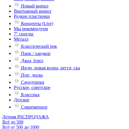
Новый винил
Винтажный винил
Редкие пластинки
Концерты (Live)
Мы рекомендуем
7'' синглы
Металл
Классический рок
Панк / хардкор
Джаз, блюз
Инди, новая волна, регги, ска
Поп, диско
Саундтреки
Русское, советское
Классика
Детское
Современное
Летняя РАСПРОДАЖА
Всё до 500
Всё от 500 до 1000