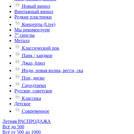
Новый винил
Винтажный винил
Редкие пластинки
Концерты (Live)
Мы рекомендуем
7'' синглы
Металл
Классический рок
Панк / хардкор
Джаз, блюз
Инди, новая волна, регги, ска
Поп, диско
Саундтреки
Русское, советское
Классика
Детское
Современное
Летняя РАСПРОДАЖА
Всё до 500
Всё от 500 до 1000