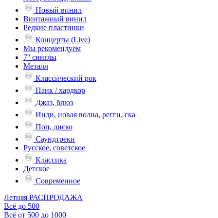
Новый винил
Винтажный винил
Редкие пластинки
Концерты (Live)
Мы рекомендуем
7'' синглы
Металл
Классический рок
Панк / хардкор
Джаз, блюз
Инди, новая волна, регги, ска
Поп, диско
Саундтреки
Русское, советское
Классика
Детское
Современное
Летняя РАСПРОДАЖА
Всё до 500
Всё от 500 до 1000