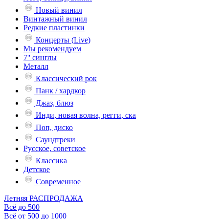
Новый винил
Винтажный винил
Редкие пластинки
Концерты (Live)
Мы рекомендуем
7'' синглы
Металл
Классический рок
Панк / хардкор
Джаз, блюз
Инди, новая волна, регги, ска
Поп, диско
Саундтреки
Русское, советское
Классика
Детское
Современное
Летняя РАСПРОДАЖА
Всё до 500
Всё от 500 до 1000