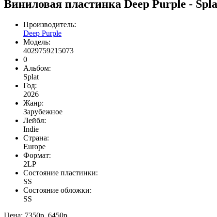
Виниловая пластинка Deep Purple - Spla
Производитель:
Deep Purple
Модель:
4029759215073
0
Альбом:
Splat
Год:
2026
Жанр:
Зарубежное
Лейбл:
Indie
Страна:
Europe
Формат:
2LP
Состояние пластинки:
SS
Состояние обложки:
SS
Цена:
7350р.
6450р.