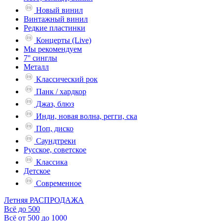
Новый винил
Винтажный винил
Редкие пластинки
Концерты (Live)
Мы рекомендуем
7'' синглы
Металл
Классический рок
Панк / хардкор
Джаз, блюз
Инди, новая волна, регги, ска
Поп, диско
Саундтреки
Русское, советское
Классика
Детское
Современное
Летняя РАСПРОДАЖА
Всё до 500
Всё от 500 до 1000