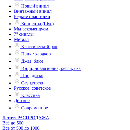
Новый винил
Винтажный винил
Редкие пластинки
Концерты (Live)
Мы рекомендуем
7'' синглы
Металл
Классический рок
Панк / хардкор
Джаз, блюз
Инди, новая волна, регги, ска
Поп, диско
Саундтреки
Русское, советское
Классика
Детское
Современное
Летняя РАСПРОДАЖА
Всё до 500
Всё от 500 до 1000