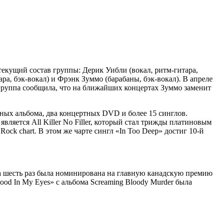
 текущий состав группы: Дерик Уибли (вокал, ритм-гитара,
ра, бэк-вокал) и Фрэнк Зуммо (барабаны, бэк-вокал). В апреле
 группа сообщила, что на ближайших концертах Зуммо заменит
тных альбома, два концертных DVD и более 15 синглов.
яется All Killer No Filler, который стал трижды платиновым
ock chart. В этом же чарте сингл «In Too Deep» достиг 10-й
па шесть раз была номинирована на главную канадскую премию
lood In My Eyes» с альбома Screaming Bloody Murder была