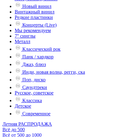
Новый винил
Винтажный винил
Редкие пластинки
Концерты (Live)
Мы рекомендуем
7'' синглы
Металл
Классический рок
Панк / хардкор
Джаз, блюз
Инди, новая волна, регги, ска
Поп, диско
Саундтреки
Русское, советское
Классика
Детское
Современное
Летняя РАСПРОДАЖА
Всё до 500
Всё от 500 до 1000