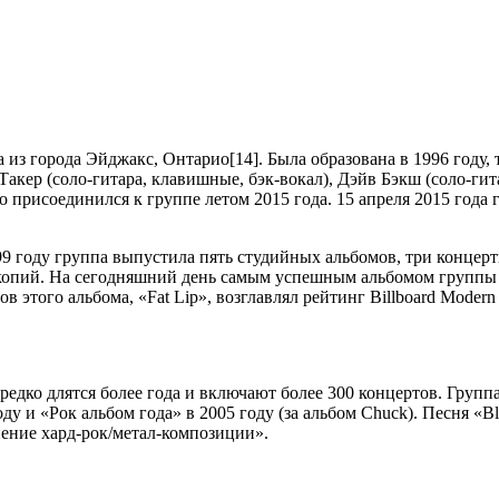
 из города Эйджакс, Онтарио[14]. Была образована в 1996 году,
акер (соло-гитара, клавишные, бэк-вокал), Дэйв Бэкш (соло-гита
 присоединился к группе летом 2015 года. 15 апреля 2015 года
999 году группа выпустила пять студийных альбомов, три концер
пий. На сегодняшний день самым успешным альбомом группы явл
того альбома, «Fat Lip», возглавлял рейтинг Billboard Modern R
едко длятся более года и включают более 300 концертов. Груп
ду и «Рок альбом года» в 2005 году (за альбом Chuck). Песня «B
ение хард-рок/метал-композиции».