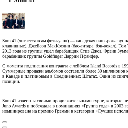
Sum 41 (читается «сам фоти-уан») — канадская панк-рок-группа
клавишные), Джейсон МакКэслин (бас-гитара, бэк-вокал), Том Т
2013 года из группы ушёл барабанщик Стив Джоз, Фрэнк Зуммо
барабанщик группы Goldfinger Даррин Пфайфер.
С момента подписания контракта с лейблом Island Records в 1
Суммарные продажи альбомов составили более 30 миллионов ко
в Канаде и платиновым в Соединённых Штатах. Один из синглов э
позиции.
Sum 41 известны своими продолжительными турне, которые нер
Juno Awards и побеждала в номинациях «Группа года» в 2003 го
номинирована на премию Грэмми в категории «Лучшее исполн