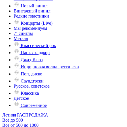
Новый винил
Винтажный винил
Редкие пластинки
Концерты (Live)
Мы рекомендуем
7'' синглы
Металл
Классический рок
Панк / хардкор
Джаз, блюз
Инди, новая волна, регги, ска
Поп, диско
Саундтреки
Русское, советское
Классика
Детское
Современное
Летняя РАСПРОДАЖА
Всё до 500
Всё от 500 до 1000