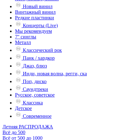
Новый винил
Винтажный винил
Редкие пластинки
Концерты (Live)
Мы рекомендуем
7'' синглы
Металл
Классический рок
Панк / хардкор
Джаз, блюз
Инди, новая волна, регги, ска
Поп, диско
Саундтреки
Русское, советское
Классика
Детское
Современное
Летняя РАСПРОДАЖА
Всё до 500
Всё от 500 до 1000