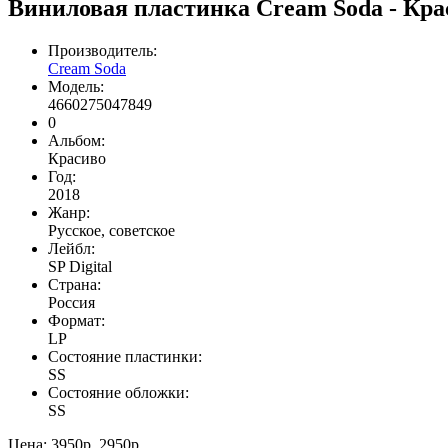
Виниловая пластинка Cream Soda - Кра
Производитель:
Cream Soda
Модель:
4660275047849
0
Альбом:
Красиво
Год:
2018
Жанр:
Русское, советское
Лейбл:
SP Digital
Страна:
Россия
Формат:
LP
Состояние пластинки:
SS
Состояние обложки:
SS
Цена:
3950р.
2950р.