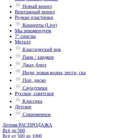
Новый винил
Винтажный винил
Редкие пластинки
Концерты (Live)
Мы рекомендуем
7'' синглы
Металл
Классический рок
Панк / хардкор
Джаз, блюз
Инди, новая волна, регги, ска
Поп, диско
Саундтреки
Русское, советское
Классика
Детское
Современное
Летняя РАСПРОДАЖА
Всё до 500
Всё от 500 до 1000