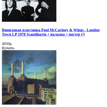
Виниловая пластинка Paul McCartney & Wings - London
Town LP 1978 Scandinavia + вкладка + постер (!)
4650р.
Купить