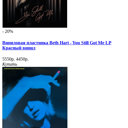
- 20%
Виниловая пластинка Beth Hart - You Still Got Me LP
Красный винил
5550р.
4450р.
Купить