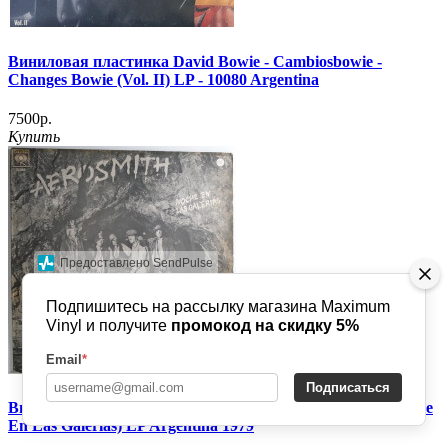
Виниловая пластинка David Bowie - Cambiosbowie -
Changes Bowie (Vol. II) LP - 10080 Argentina
7500р.
Купить
Предоставлено SendPulse
Подпишитесь на рассылку магазина Maximum
Vinyl и получите
промокод на скидку 5%
Email
*
Подписаться
Виниловая пластинка Aerosmith - Night In The Ruts (Noche
En Las Galerías) LP Argentina 1979