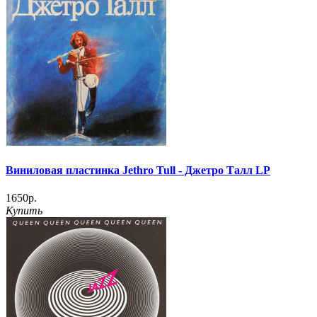
Виниловая пластинка Jethro Tull ‎- Джетро Талл LP
1650р.
Купить