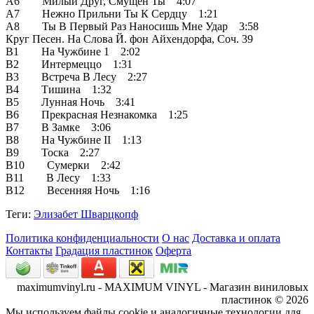
A6 Милый Друг, Смущён Ты 4:07
A7 Нежно Прильни Ты К Сердцу 1:21
A8 Ты В Первый Раз Наносишь Мне Удар 3:58
Круг Песен. На Слова Й. фон Айхендорфа, Соч. 39
B1 На Чужбине 1 2:02
B2 Интермеццо 1:31
B3 Встреча В Лесу 2:27
B4 Тишина 1:32
B5 Лунная Ночь 3:41
B6 Прекрасная Незнакомка 1:25
B7 В Замке 3:06
B8 На Чужбине II 1:13
B9 Тоска 2:27
B10 Сумерки 2:42
B11 В Лесу 1:33
B12 Весенняя Ночь 1:16
Теги:
Элизабет Шварцкопф
Политика конфиденциальности
О нас
Доставка и оплата
Контакты
Градация пластинок
Оферта
maximumvinyl.ru - MAXIMUM VINYL - Магазин виниловых
пластинок © 2026
Мы используем файлы cookie и аналогичные технологии для