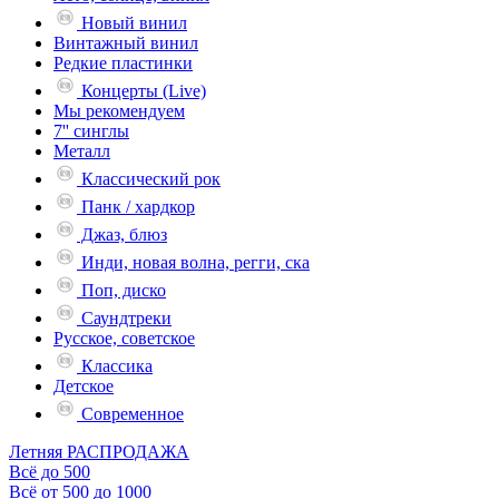
Новый винил
Винтажный винил
Редкие пластинки
Концерты (Live)
Мы рекомендуем
7'' синглы
Металл
Классический рок
Панк / хардкор
Джаз, блюз
Инди, новая волна, регги, ска
Поп, диско
Саундтреки
Русское, советское
Классика
Детское
Современное
Летняя РАСПРОДАЖА
Всё до 500
Всё от 500 до 1000