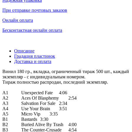
Надежная упаковка
При отправке почтовых заказов
Онлайн оплата
Бесконтактная онлайн оплата
Описание
Градация пластинок
Доставка и оплата
Винил 180 гр., вкладка, ограниченный тираж 500 шт., каждый
экземпляр - с индивидуальным номером.
Тираж полностью распродан, последний экземпляр.
A1
Unexpected Fate
4:06
A2
Aces Of Blasphemy
2:54
A3
Salvation For Sale
2:34
A4
Use Your Brain
3:51
A5
Micro Vip
3:35
B1
Bastards
3:30
B2
Buried Alive By Trash
4:00
B3
The Counter-Crusade
4:54