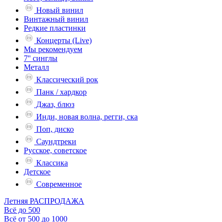
Новый винил
Винтажный винил
Редкие пластинки
Концерты (Live)
Мы рекомендуем
7'' синглы
Металл
Классический рок
Панк / хардкор
Джаз, блюз
Инди, новая волна, регги, ска
Поп, диско
Саундтреки
Русское, советское
Классика
Детское
Современное
Летняя РАСПРОДАЖА
Всё до 500
Всё от 500 до 1000