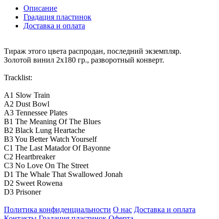
Описание
Градация пластинок
Доставка и оплата
Тираж этого цвета распродан, последний экземпляр.
Золотой винил 2х180 гр., разворотный конверт.
Tracklist:
A1 Slow Train
A2 Dust Bowl
A3 Tennessee Plates
B1 The Meaning Of The Blues
B2 Black Lung Heartache
B3 You Better Watch Yourself
C1 The Last Matador Of Bayonne
C2 Heartbreaker
C3 No Love On The Street
D1 The Whale That Swallowed Jonah
D2 Sweet Rowena
D3 Prisoner
Политика конфиденциальности
О нас
Доставка и оплата
Контакты
Градация пластинок
Оферта