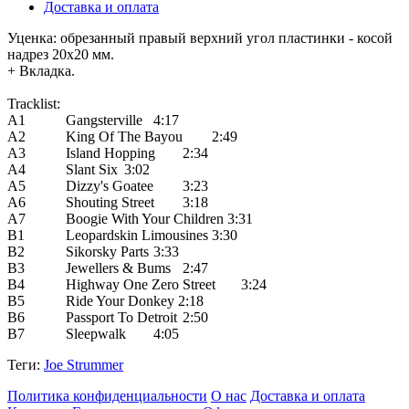
Доставка и оплата
Уценка: обрезанный правый верхний угол пластинки - косой
надрез 20х20 мм.
+ Вкладка.
Tracklist:
A1
Gangsterville
4:17
A2
King Of The Bayou
2:49
A3
Island Hopping
2:34
A4
Slant Six
3:02
A5
Dizzy's Goatee
3:23
A6
Shouting Street
3:18
A7
Boogie With Your Children 3:31
B1
Leopardskin Limousines
3:30
B2
Sikorsky Parts
3:33
B3
Jewellers & Bums
2:47
B4
Highway One Zero Street
3:24
B5
Ride Your Donkey 2:18
B6
Passport To Detroit
2:50
B7
Sleepwalk
4:05
Теги:
Joe Strummer
Политика конфиденциальности
О нас
Доставка и оплата