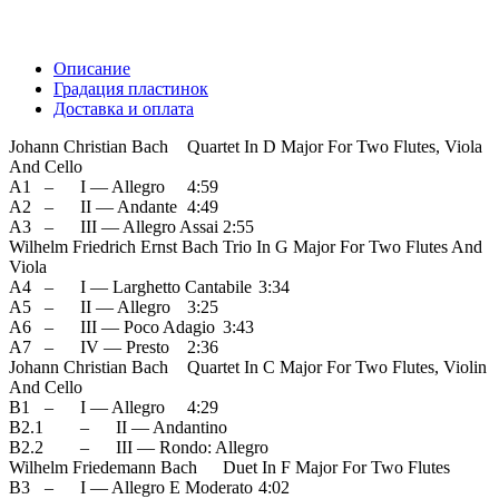
Описание
Градация пластинок
Доставка и оплата
Johann Christian Bach
Quartet In D Major For Two Flutes, Viola
And Cello
A1
–
I — Allegro
4:59
A2
–
II — Andante
4:49
A3
–
III — Allegro Assai
2:55
Wilhelm Friedrich Ernst Bach
Trio In G Major For Two Flutes And
Viola
A4
–
I — Larghetto Cantabile
3:34
A5
–
II — Allegro
3:25
A6
–
III — Poco Adagio
3:43
A7
–
IV — Presto
2:36
Johann Christian Bach
Quartet In C Major For Two Flutes, Violin
And Cello
B1
–
I — Allegro
4:29
B2.1
–
II — Andantino
B2.2
–
III — Rondo: Allegro
Wilhelm Friedemann Bach
Duet In F Major For Two Flutes
B3
–
I — Allegro E Moderato
4:02