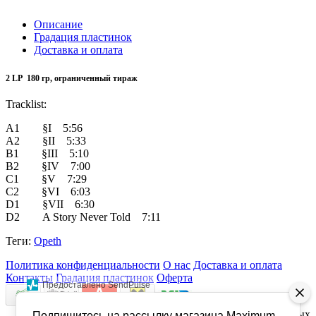
Описание
Градация пластинок
Доставка и оплата
2 LP 180 гр, ограниченный тираж
Tracklist:
A1 §I 5:56
A2 §II 5:33
B1 §III 5:10
B2 §IV 7:00
C1 §V 7:29
C2 §VI 6:03
D1 §VII 6:30
D2 A Story Never Told 7:11
Теги:
Opeth
Политика конфиденциальности
О нас
Доставка и оплата
Контакты
Градация пластинок
Оферта
Предоставлено SendPulse
maximumvinyl.ru - MAXIMUM VINYL - Магазин виниловых
Подпишитесь на рассылку магазина Maximum