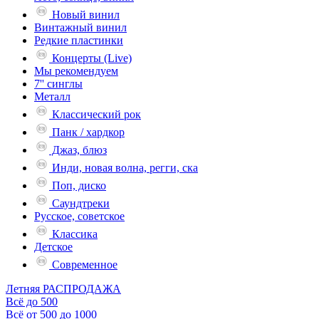
Новый винил
Винтажный винил
Редкие пластинки
Концерты (Live)
Мы рекомендуем
7'' синглы
Металл
Классический рок
Панк / хардкор
Джаз, блюз
Инди, новая волна, регги, ска
Поп, диско
Саундтреки
Русское, советское
Классика
Детское
Современное
Летняя РАСПРОДАЖА
Всё до 500
Всё от 500 до 1000