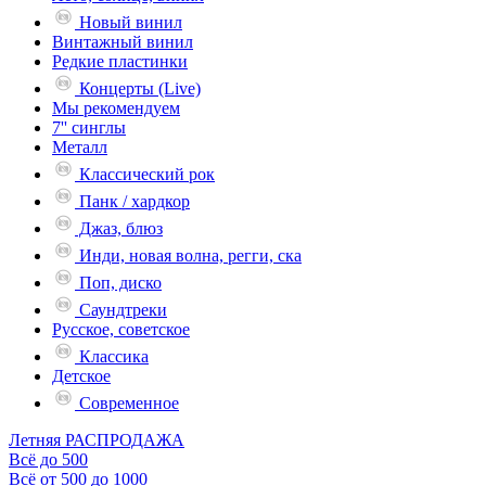
Новый винил
Винтажный винил
Редкие пластинки
Концерты (Live)
Мы рекомендуем
7'' синглы
Металл
Классический рок
Панк / хардкор
Джаз, блюз
Инди, новая волна, регги, ска
Поп, диско
Саундтреки
Русское, советское
Классика
Детское
Современное
Летняя РАСПРОДАЖА
Всё до 500
Всё от 500 до 1000