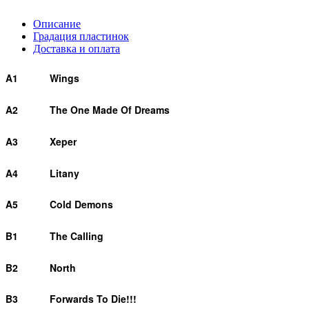
Описание
Градация пластинок
Доставка и оплата
A1
Wings
A2
The One Made Of Dreams
A3
Xeper
A4
Litany
A5
Cold Demons
B1
The Calling
B2
North
B3
Forwards To Die!!!