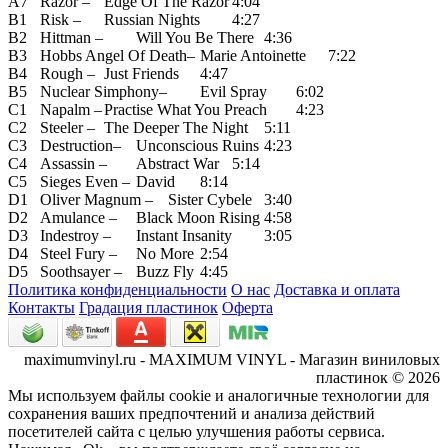
A7
Razor –
Edge Of The Razor
4:04
B1
Risk –
Russian Nights
4:27
B2
Hittman –
Will You Be There
4:36
B3
Hobbs Angel Of Death–
Marie Antoinette
7:22
B4
Rough –
Just Friends
4:47
B5
Nuclear Simphony–
Evil Spray
6:02
C1
Napalm –
Practise What You Preach
4:23
C2
Steeler –
The Deeper The Night
5:11
C3
Destruction–
Unconscious Ruins
4:23
C4
Assassin –
Abstract War
5:14
C5
Sieges Even –
David
8:14
D1
Oliver Magnum –
Sister Cybele
3:40
D2
Amulance –
Black Moon Rising
4:58
D3
Indestroy –
Instant Insanity
3:05
D4
Steel Fury –
No More
2:54
D5
Soothsayer –
Buzz Fly
4:45
Политика конфиденциальности
О нас
Доставка и оплата
Контакты
Градация пластинок
Оферта
maximumvinyl.ru - MAXIMUM VINYL - Магазин виниловых
пластинок © 2026
Мы используем файлы cookie и аналогичные технологии для
сохранения ваших предпочтений и анализа действий
посетителей сайта с целью улучшения работы сервиса.