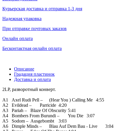
Курьерская доставка и отправка 1-3 дня
Надежная упаковка
При отправке почтовых заказов
Онлайн оплата
Бесконтактная онлайн оплата
Описание
Градация пластинок
Доставка и оплата
2LP, разворотный конверт.
A1
Axel Rudi Pell –
(Hear You ) Calling Me
4:55
A2
Evildead –
Parricide
4:20
A3
Pariah –
Blaze Of Obscurity
5:41
A4
Bombers From Burundi –
You Die
3:07
A5
Sodom –
Ausgebombt
3:03
A6
Dimple Minds –
Blau Auf Dem Bau - Live
3:04