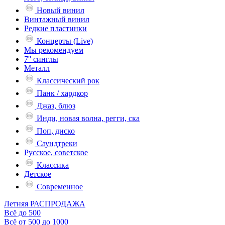
Новый винил
Винтажный винил
Редкие пластинки
Концерты (Live)
Мы рекомендуем
7'' синглы
Металл
Классический рок
Панк / хардкор
Джаз, блюз
Инди, новая волна, регги, ска
Поп, диско
Саундтреки
Русское, советское
Классика
Детское
Современное
Летняя РАСПРОДАЖА
Всё до 500
Всё от 500 до 1000