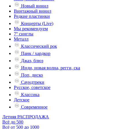
Новый винил
Винтажный винил
Редкие пластинки
Концерты (Live)
Мы рекомендуем
7'' синглы
Металл
Классический рок
Панк / хардкор
Джаз, блюз
Инди, новая волна, регги, ска
Поп, диско
Саундтреки
Русское, советское
Классика
Детское
Современное
Летняя РАСПРОДАЖА
Всё до 500
Всё от 500 до 1000