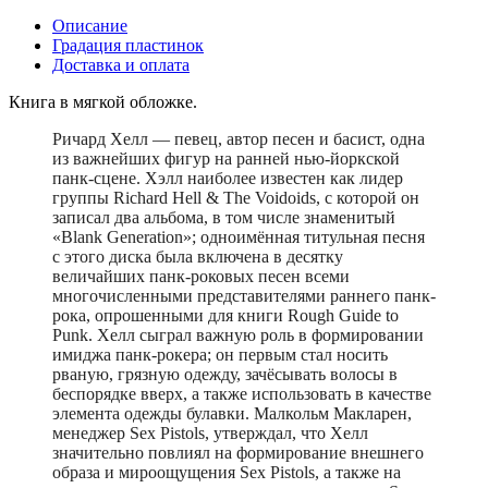
Описание
Градация пластинок
Доставка и оплата
Книга в мягкой обложке.
Ричард Хелл — певец, автор песен и басист, одна
из важнейших фигур на ранней нью-йоркской
панк-сцене. Хэлл наиболее известен как лидер
группы Richard Hell & The Voidoids, с которой он
записал два альбома, в том числе знаменитый
«Blank Generation»; одноимённая титульная песня
с этого диска была включена в десятку
величайших панк-роковых песен всеми
многочисленными представителями раннего панк-
рока, опрошенными для книги Rough Guide to
Punk. Хелл сыграл важную роль в формировании
имиджа панк-рокера; он первым стал носить
рваную, грязную одежду, зачёсывать волосы в
беспорядке вверх, а также использовать в качестве
элемента одежды булавки. Малкольм Макларен,
менеджер Sex Pistols, утверждал, что Хелл
значительно повлиял на формирование внешнего
образа и мироощущения Sex Pistols, а также на