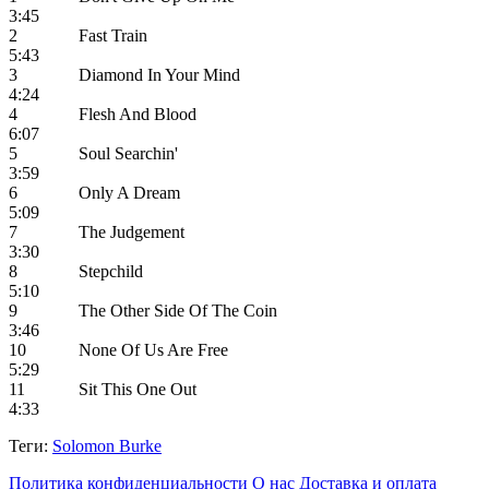
3:45
2
Fast Train
5:43
3
Diamond In Your Mind
4:24
4
Flesh And Blood
6:07
5
Soul Searchin'
3:59
6
Only A Dream
5:09
7
The Judgement
3:30
8
Stepchild
5:10
9
The Other Side Of The Coin
3:46
10
None Of Us Are Free
5:29
11
Sit This One Out
4:33
Теги:
Solomon Burke
Политика конфиденциальности
О нас
Доставка и оплата