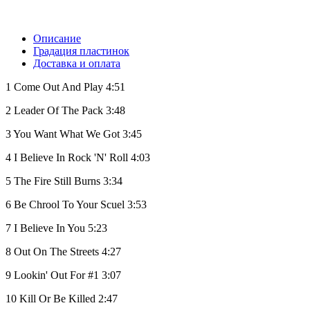
Описание
Градация пластинок
Доставка и оплата
1
Come Out And Play
4:51
2
Leader Of The Pack
3:48
3
You Want What We Got
3:45
4
I Believe In Rock 'N' Roll
4:03
5
The Fire Still Burns
3:34
6
Be Chrool To Your Scuel
3:53
7
I Believe In You
5:23
8
Out On The Streets
4:27
9
Lookin' Out For #1
3:07
10
Kill Or Be Killed
2:47