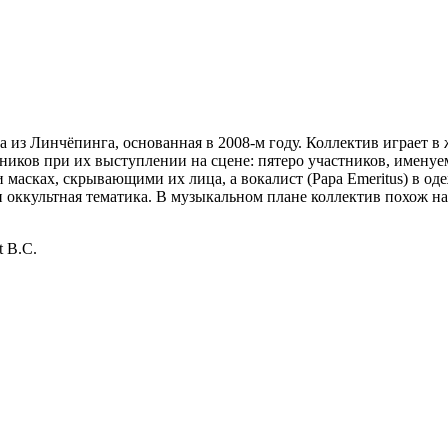
па из Линчёпинга, основанная в 2008-м году. Коллектив играет 
тников при их выступлении на сцене: пятеро участников, имену
масках, скрывающими их лица, а вокалист (Papa Emeritus) в о
ккультная тематика. В музыкальном плане коллектив похож на так
 B.C.