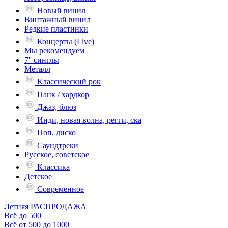
Новый винил
Винтажный винил
Редкие пластинки
Концерты (Live)
Мы рекомендуем
7'' синглы
Металл
Классический рок
Панк / хардкор
Джаз, блюз
Инди, новая волна, регги, ска
Поп, диско
Саундтреки
Русское, советское
Классика
Детское
Современное
Летняя РАСПРОДАЖА
Всё до 500
Всё от 500 до 1000