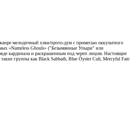
в жанре мелодичный хэви/прото-дум с примесью оккультного
емых «Nameless Ghouls» ("Безымянные Упыри" или
дежде кардинала и раскрашенным под череп лицом. Настоящие
ие группы как Black Sabbath, Blue Öyster Cult, Mercyful Fate