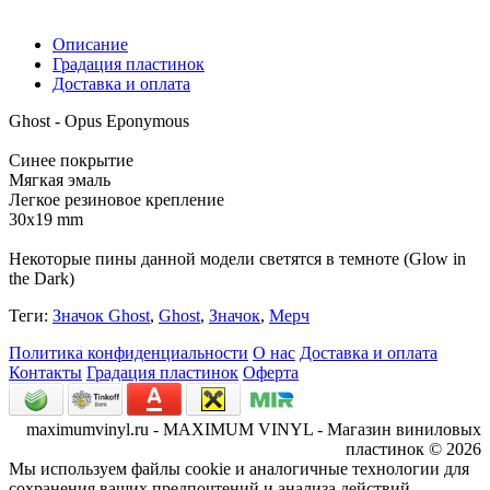
Описание
Градация пластинок
Доставка и оплата
Ghost - Opus Eponymous
Синее покрытие
Мягкая эмаль
Легкое резиновое крепление
30х19 mm
Некоторые пины данной модели светятся в темноте (Glow in
the Dark)
Теги:
Значок Ghost
,
Ghost
,
Значок
,
Мерч
Политика конфиденциальности
О нас
Доставка и оплата
Контакты
Градация пластинок
Оферта
maximumvinyl.ru - MAXIMUM VINYL - Магазин виниловых
пластинок © 2026
Мы используем файлы cookie и аналогичные технологии для
сохранения ваших предпочтений и анализа действий