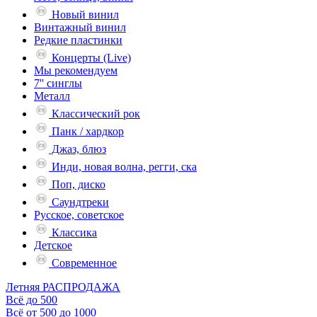
Новый винил
Винтажный винил
Редкие пластинки
Концерты (Live)
Мы рекомендуем
7'' синглы
Металл
Классический рок
Панк / хардкор
Джаз, блюз
Инди, новая волна, регги, ска
Поп, диско
Саундтреки
Русское, советское
Классика
Детское
Современное
Летняя РАСПРОДАЖА
Всё до 500
Всё от 500 до 1000