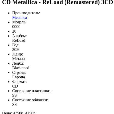
CD Metallica - ReLoad (Remastered) 3C
Производитель:
Metallica
Модель:
0000
20
Альбом:
ReLoad
Год:
2026
Жанр:
Meталл
Лейбл:
Blackened
Страна:
Европа
Формат:
CD
Состояние пластинки:
SS
Состояние обложки:
SS
Цена:
4750р.
4250р.