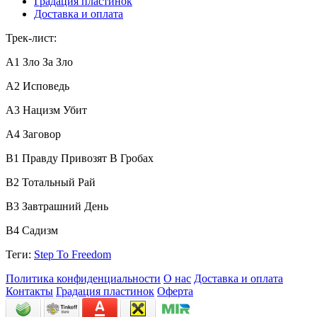
Градация пластинок
Доставка и оплата
Трек-лист:
A1
Зло За Зло
A2
Исповедь
A3
Нацизм Убит
A4
Заговор
B1
Правду Привозят В Гробах
B2
Тотальный Рай
B3
Завтрашний День
B4
Садизм
Теги:
Step To Freedom
Политика конфиденциальности
О нас
Доставка и оплата
Контакты
Градация пластинок
Оферта