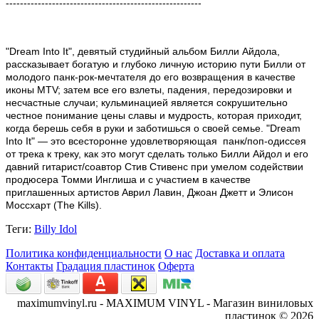
-------------------------------------------------------
"Dream Into It", девятый студийный альбом Билли Айдола,
рассказывает богатую и глубоко личную историю пути Билли от
молодого панк-рок-мечтателя до его возвращения в качестве
иконы MTV; затем все его взлеты, падения, передозировки и
несчастные случаи; кульминацией является сокрушительно
честное понимание цены славы и мудрость, которая приходит,
когда берешь себя в руки и заботишься о своей семье. "Dream
Into It" — это всесторонне удовлетворяющая панк/поп-одиссея
от трека к треку, как это могут сделать только Билли Айдол и его
давний гитарист/соавтор Стив Стивенс при умелом содействии
продюсера Томми Инглиша и с участием в качестве
приглашенных артистов Аврил Лавин, Джоан Джетт и Элисон
Моссхарт (The Kills).
Теги:
Billy Idol
Политика конфиденциальности
О нас
Доставка и оплата
Контакты
Градация пластинок
Оферта
maximumvinyl.ru - MAXIMUM VINYL - Магазин виниловых
пластинок © 2026