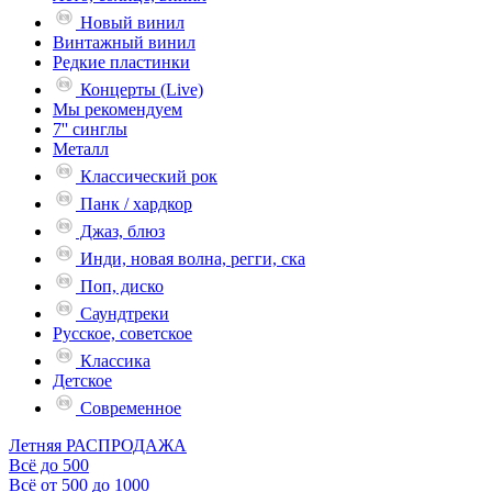
Новый винил
Винтажный винил
Редкие пластинки
Концерты (Live)
Мы рекомендуем
7'' синглы
Металл
Классический рок
Панк / хардкор
Джаз, блюз
Инди, новая волна, регги, ска
Поп, диско
Саундтреки
Русское, советское
Классика
Детское
Современное
Летняя РАСПРОДАЖА
Всё до 500
Всё от 500 до 1000