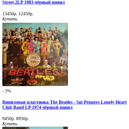
Street 2LP 1983 чёрный винил
13450р.
12450р.
Купить
- 5%
Виниловая пластинка The Beatles - Sgt Peppers Lonely Heart
Club Band LP 1974 чёрный винил
9450р.
8950р.
Купить