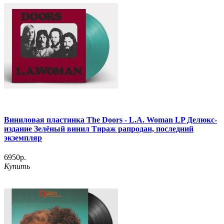
Виниловая пластинка The Doors ‎- L.A. Woman LP Делюкс-
издание Зелёный винил Тираж рапродан, последний
экземпляр
6950р.
Купить