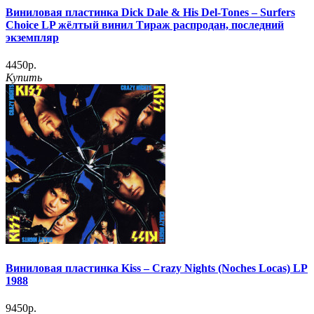
Виниловая пластинка Dick Dale & His Del-Tones – Surfers
Choice LP жёлтый винил Тираж распродан, последний
экземпляр
4450р.
Купить
Виниловая пластинка Kiss – Crazy Nights (Noches Locas) LP
1988
9450р.