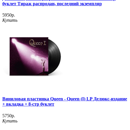
буклет Тираж распродан, последний экземпляр
5950р.
Купить
Виниловая пластинка Queen - Queen (I) LP Делюкс-издание
+ вкладка + 8-стр буклет
5750р.
Купить