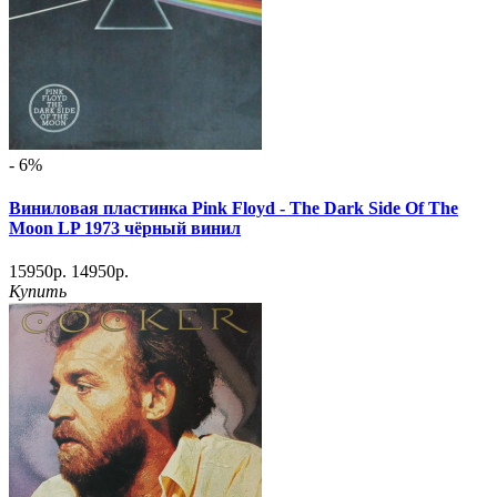
- 6%
Виниловая пластинка Pink Floyd - The Dark Side Of The
Moon LP 1973 чёрный винил
15950р.
14950р.
Купить
Предоставлено SendPulse
Подпишитесь на рассылку магазина Maximum
Vinyl и получите
промокод на скидку 5%
Email
*
Подписаться