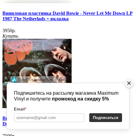
Виниловая пластинка David Bowie - Never Let Me Down LP
1987 The Netherlads + вкладка
3950р.
Купить
Предоставлено SendPulse
Подпишитесь на рассылку магазина Maximum
Vinyl и получите
промокод на скидку 5%
Email
*
Подписаться
Виниловая пластинка Beatles - Rubber Soul LP 1960-ies
Denmark
7500р.