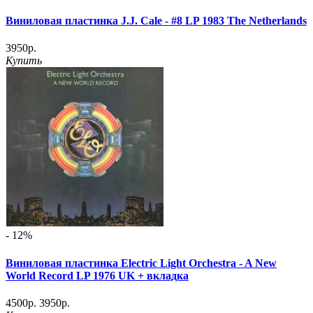
Виниловая пластинка J.J. Cale - #8 LP 1983 The Netherlands
3950р.
Купить
- 12%
Виниловая пластинка Electric Light Orchestra ‎- A New
World Record LP 1976 UK + вкладка
4500р.
3950р.