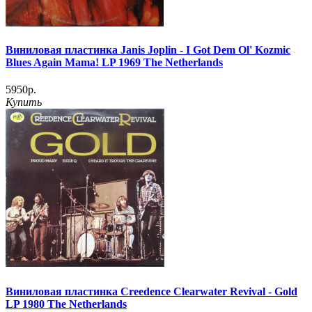
Виниловая пластинка Janis Joplin ‎- I Got Dem Ol' Kozmic
Blues Again Mama! LP 1969 The Netherlands
5950р.
Купить
Виниловая пластинка Creedence Clearwater Revival - Gold
LP 1980 The Netherlands