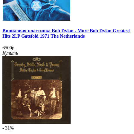
Виниловая пластинка Bob Dylan - More Bob Dylan Greatest
Hits 2LP Gatefold 1971 The Netherlands
6500р.
Купить
- 31%