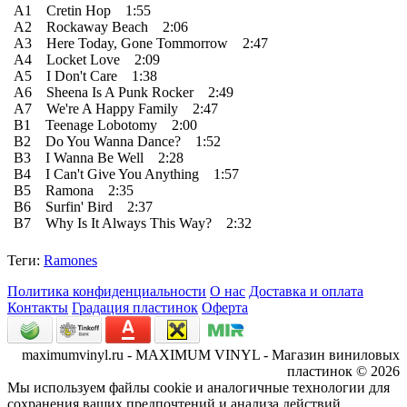
A1 Cretin Hop 1:55
A2 Rockaway Beach 2:06
A3 Here Today, Gone Tommorrow 2:47
A4 Locket Love 2:09
A5 I Don't Care 1:38
A6 Sheena Is A Punk Rocker 2:49
A7 We're A Happy Family 2:47
B1 Teenage Lobotomy 2:00
B2 Do You Wanna Dance? 1:52
B3 I Wanna Be Well 2:28
B4 I Can't Give You Anything 1:57
B5 Ramona 2:35
B6 Surfin' Bird 2:37
B7 Why Is It Always This Way? 2:32
Теги:
Ramones
Политика конфиденциальности
О нас
Доставка и оплата
Контакты
Градация пластинок
Оферта
maximumvinyl.ru - MAXIMUM VINYL - Магазин виниловых
пластинок © 2026
Мы используем файлы cookie и аналогичные технологии для
сохранения ваших предпочтений и анализа действий