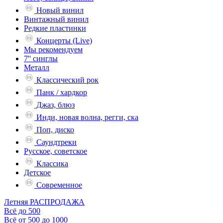
Новый винил
Винтажный винил
Редкие пластинки
Концерты (Live)
Мы рекомендуем
7'' синглы
Металл
Классический рок
Панк / хардкор
Джаз, блюз
Инди, новая волна, регги, ска
Поп, диско
Саундтреки
Русское, советское
Классика
Детское
Современное
Летняя РАСПРОДАЖА
Всё до 500
Всё от 500 до 1000