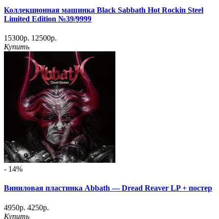
Коллекционная машинка Black Sabbath Hot Rockin Steel
Limited Edition №39/9999
15300р.
12500р.
Купить
- 14%
Виниловая пластинка Abbath — Dread Reaver LP + постер
4950р.
4250р.
Купить