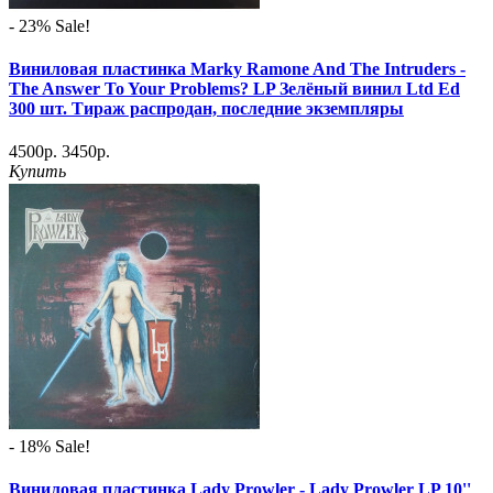
- 23%
Sale!
Виниловая пластинка Marky Ramone And The Intruders -
The Answer To Your Problems? LP Зелёный винил Ltd Ed
300 шт. Тираж распродан, последние экземпляры
4500р.
3450р.
Купить
- 18%
Sale!
Виниловая пластинка Lady Prowler - Lady Prowler LP 10''