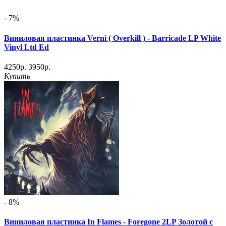
- 7%
Виниловая пластинка Verni ( Overkill ) ‎- Barricade LP White
Vinyl Ltd Ed
4250р.
3950р.
Купить
- 8%
Виниловая пластинка In Flames - Foregone 2LP Золотой с