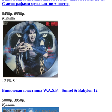
С автографами музыкантов + постер
8450р.
6950р.
Купить
- 21%
Sale!
Виниловая пластинка W.A.S.P. ‎- Sunset & Babylon 12''
5000р.
3950р.
Купить