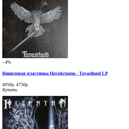
- 4%
Виниловая пластинка Havukruunu - Tavastland LP
4950р.
4750р.
Купить