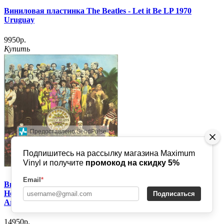
Виниловая пластинка The Beatles - Let it Be LP 1970
Uruguay
9950р.
Купить
Предоставлено SendPulse
Подпишитесь на рассылку магазина Maximum
Vinyl и получите
промокод на скидку 5%
Email
*
Виниловая пластинка The Beatles ‎- Sgt Peppers Lonely
Hearts Club Band (La Banda Del Sargento Pepper) LP 1967
Подписаться
Argentina
14950р.