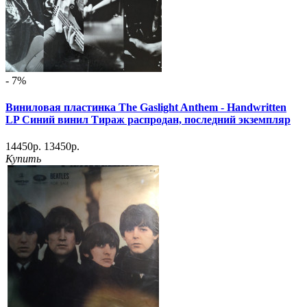
- 7%
Виниловая пластинка The Gaslight Anthem - Handwritten
LP Синий винил Тираж распродан, последний экземпляр
14450р.
13450р.
Купить