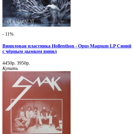
- 11%
Виниловая пластинка Hollenthon - Opus Magnum LP Синий
с чёрным дымком винил
4450р.
3950р.
Купить