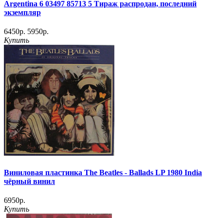
Argentina 6 03497 85713 5 Тираж распродан, последний
экземпляр
6450р.
5950р.
Купить
Виниловая пластинка The Beatles - Ballads LP 1980 India
чёрный винил
6950р.
Купить