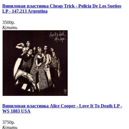
Виниловая пластинка Cheap Trick - Policia De Los Sueños
LP - 147.213 Argentina
3500р.
Купить
Виниловая пластинка Alice Cooper - Love It To Death LP -
WS 1883 USA
3750р.
Купить