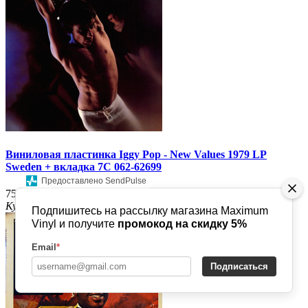
Виниловая пластинка Iggy Pop - New Values 1979 LP
Sweden + вкладка 7C 062-62699
Предоставлено SendPulse
7500р.
Купить
Подпишитесь на рассылку магазина Maximum
Vinyl и получите
промокод на скидку 5%
Email
*
Подписаться