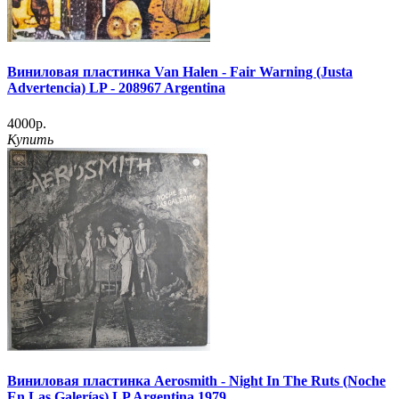
Виниловая пластинка Van Halen - Fair Warning (Justa
Advertencia) LP - 208967 Argentina
4000р.
Купить
Виниловая пластинка Aerosmith - Night In The Ruts (Noche
En Las Galerías) LP Argentina 1979