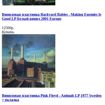
Виниловая пластинка Backyard Babies - Making Enemies Is
Good LP Белый винил 2001 Europe
12500р.
Купить
Виниловая пластинка Pink Floyd - Animals LP 1977 Sweden
+ вкладка