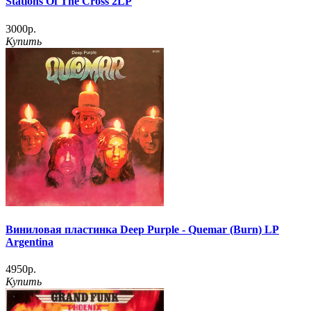
Stations Of The Cross 2LP
3000р.
Купить
Виниловая пластинка Deep Purple - Quemar (Burn) LP
Argentina
4950р.
Купить