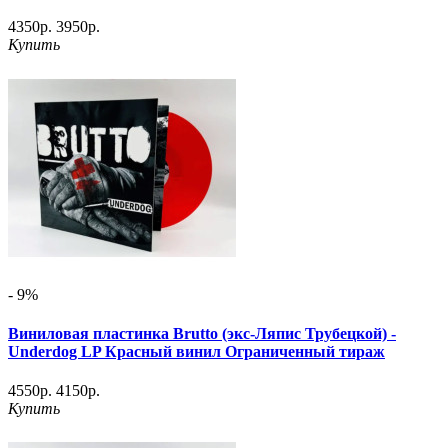
4350р.
3950р.
Купить
- 9%
Виниловая пластинка Brutto (экс-Ляпис Трубецкой) -
Underdog LP Красный винил Ограниченный тираж
4550р.
4150р.
Купить