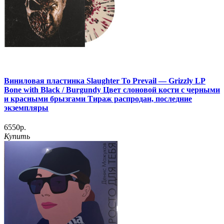
Виниловая пластинка Slaughter To Prevail — Grizzly LP
Bone with Black / Burgundy Цвет слоновой кости с черными
и красными брызгами Тираж распродан, последние
экземпляры
6550р.
Купить