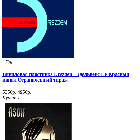
- 7%
Виниловая пластинка Drezden - Эдельвейс LP Красный
винил Ограниченный тираж
5350р.
4950р.
Купить