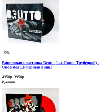
- 9%
Виниловая пластинка Brutto (экс-Ляпис Трубецкой) -
Underdog LP чёрный винил
4350р.
3950р.
Купить