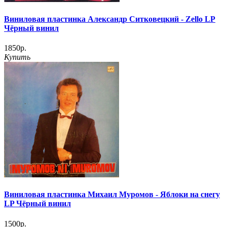
Виниловая пластинка Александр Ситковецкий - Zello LP
Чёрный винил
1850р.
Купить
Виниловая пластинка Михаил Муромов - Яблоки на снегу
LP Чёрный винил
1500р.