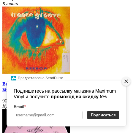
Купить
Предоставлено SendPulse
Виниловая пластинка Trance Groove – Reebop "12 черный
винил Germany
Подпишитесь на рассылку магазина Maximum
Vinyl и получите
промокод на скидку 5%
900р.
Купить
Email
*
Подписаться