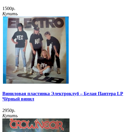
1500р.
Купить
Виниловая пластинка Электроклуб – Белая Пантера LP
Чёрный винил
2950р.
Купить