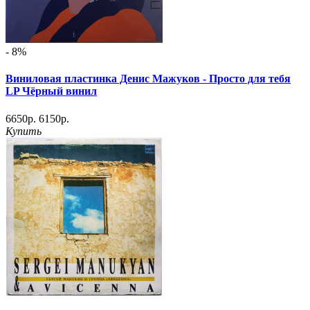
- 8%
Виниловая пластинка Денис Мажуков - Просто для тебя
LP Чёрный винил
6650р.
6150р.
Купить