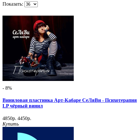
Показать:
- 8%
Виниловая пластинка Арт-Кабаре СеЛяВи - Психотерапия
LP чёрный винил
4850р.
4450р.
Купить